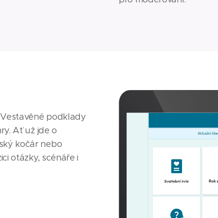
Vestavěné podklady
ry. Ať už jde o
vský kočár nebo
ici otázky, scénáře i