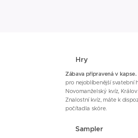
🎮
Hry
Zábava připravená v kapse.
pro nejoblíbenější svatební h
Novomanželský kvíz, Králo
Znalostní kvíz, máte k dispoz
počítadla skóre.
🎹
Sampler