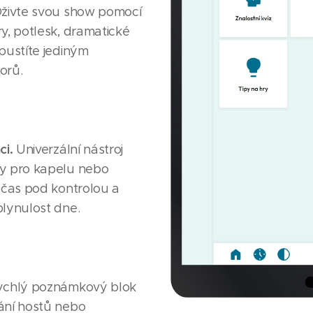
živte svou show pomocí
y, potlesk, dramatické
pustíte jediným
orů.
ci.
Univerzální nástroj
zy pro kapelu nebo
 čas pod kontrolou a
plynulost dne.
chlý poznámkový blok
ání hostů nebo