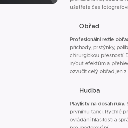
ušetřete čas fotografovi
👬
Obřad
Profesionální režie obřa
příchody, prstýnky, polib
chirurgickou přesností. 
in/out efektům a přehl
ozvučit celý obřad jen z
▶️
Hudba
Playlisty na dosah ruky.
S
prvnímu tanci. Rychlé p
ovládání hlasitosti a sp
pro moderování.