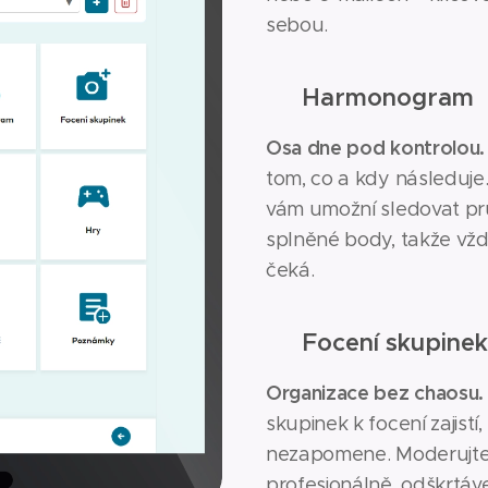
sebou.
📅
Harmonogram
Osa dne pod kontrolou.
tom, co a kdy následuje.
vám umožní sledovat pr
splněné body, takže vždy
čeká.
📷
Focení skupinek
Organizace bez chaosu.
skupinek k focení zajistí
nezapomene. Moderujte 
profesionálně, odškrtáv