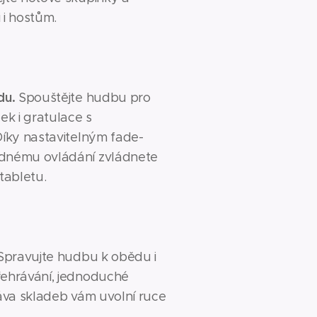
 i hostům.
du.
Spouštějte hudbu pro
ek i gratulace s
Díky nastavitelným fade-
ednému ovládání zvládnete
 tabletu.
pravujte hudbu k obědu i
řehrávání, jednoduché
ráva skladeb vám uvolní ruce