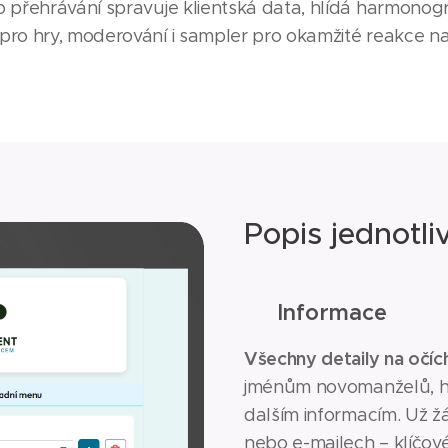
o přehrávání spravuje klientská data, hlídá harmono
pro hry, moderování i sampler pro okamžité reakce n
Popis jednotl
ℹ️
Informace
Všechny detaily na očíc
jménům novomanželů, h
dalším informacím. Už 
nebo e-mailech – klíčov