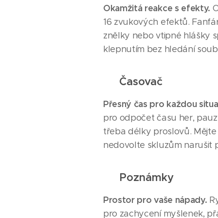
Okamžitá reakce s efekty.
O
16 zvukových efektů. Fanfár
znělky nebo vtipné hlášky s
klepnutím bez hledání soub
⏱️
Časovač
Přesný čas pro každou situa
pro odpočet času her, pau
třeba délky proslovů. Mějte
nedovolte skluzům narušit 
📝
Poznámky
Prostor pro vaše nápady.
Ry
pro zachycení myšlenek, př