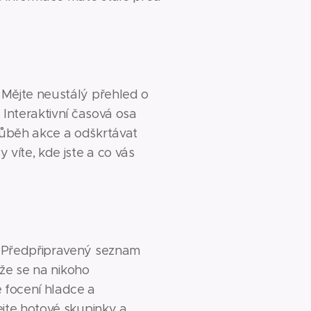
Mějte neustálý přehled o
 Interaktivní časová osa
ůběh akce a odškrtávat
 víte, kde jste a co vás
Předpřipravený seznam
, že se na nikoho
focení hladce a
ejte hotové skupinky a