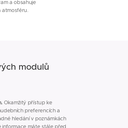
gram a obsahuje
a atmosféru.
ivých modulů
h.
Okamžitý přístup ke
udebních preferencích a
žádné hledání v poznámkách
é informace máte stále před