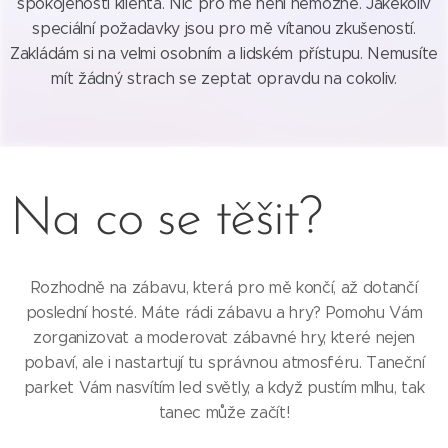
spokojenosti klienta. Nic pro mě není nemožné. Jakékoliv
speciální požadavky jsou pro mě vítanou zkušeností.
Zakládám si na velmi osobním a lidském přístupu. Nemusíte
mít žádný strach se zeptat opravdu na cokoliv.
Na co se těšit?
Rozhodně na zábavu, která pro mě končí, až dotančí
poslední hosté. Máte rádi zábavu a hry? Pomohu Vám
zorganizovat a moderovat zábavné hry, které nejen
pobaví, ale i nastartují tu správnou atmosféru. Taneční
parket Vám nasvítím led světly, a když pustím mlhu, tak
tanec může začít!